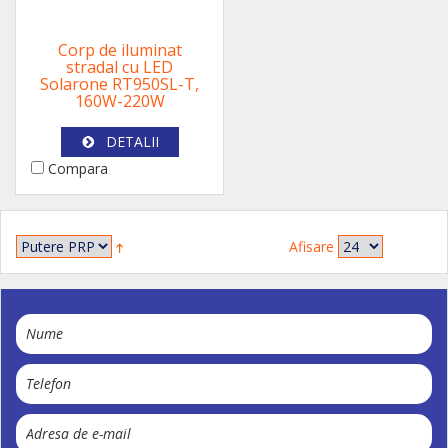
Corp de iluminat
stradal cu LED
Solarone RT950SL-T,
160W-220W
DETALII
Compara
Afisare