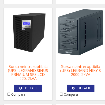
Sursa neintreruptibila
Sursa neintreruptibila
(UPS) LEGRAND SINUS
(UPS) LEGRAND NIKY S
PREMIUM SPS LCD
2000, 2kVA
220, 2kVA
DETALII
DETALII
Compara
Compara