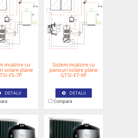
m incalzire cu
Sistem incalzire cu
i solare plane
panouri solare plane
TSI-F5-7P
GTSI-F7-9P
DETALII
DETALII
ara
Compara