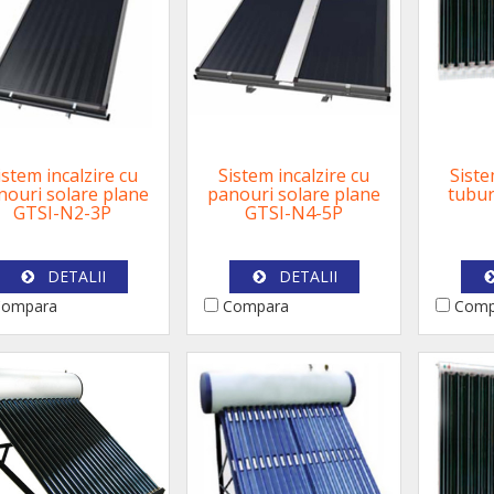
istem incalzire cu
Sistem incalzire cu
Siste
nouri solare plane
panouri solare plane
tubur
GTSI-N2-3P
GTSI-N4-5P
DETALII
DETALII
ompara
Compara
Comp