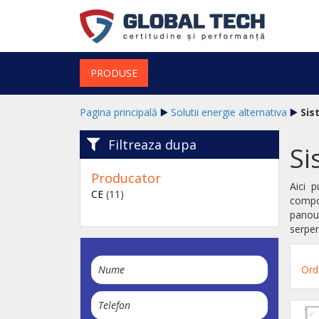
PRODUSE
Pagina principală
Solutii energie alternativa
Sis
Filtreaza dupa
Si
Producator
Aici 
CE
(11)
compo
panour
serpen
Ord