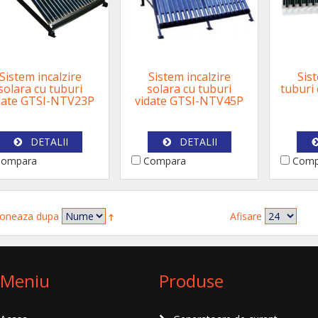
Sistem incalzire
Sistem incalzire
Sist
solara cu tuburi
solara cu tuburi
tuburi 
date GTSI-NTV23P
vidate GTSI-NTV45P
DETALII
DETALII
ompara
Compara
Comp
oneaza dupa
Afisare
Meniu
Produse