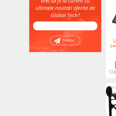
Vrei sa fii la curent cu
ultimele noutati oferite de
Global Tech?
Trimite
S
pa
C