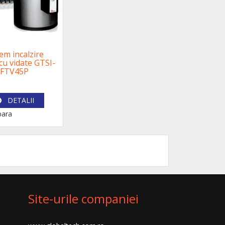
em incalzire
cu vidate GTSI-
FTV45P
DETALII
ara
Site-urile companiei