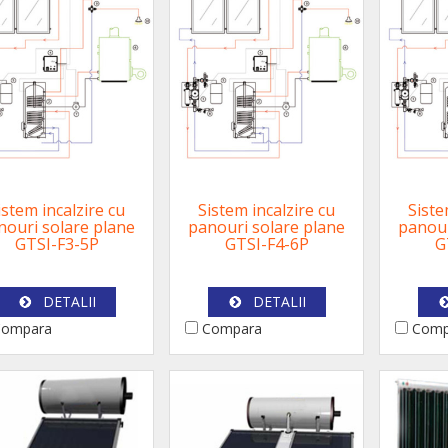
istem incalzire cu
Sistem incalzire cu
Siste
nouri solare plane
panouri solare plane
panour
GTSI-F3-5P
GTSI-F4-6P
G
DETALII
DETALII
ompara
Compara
Comp