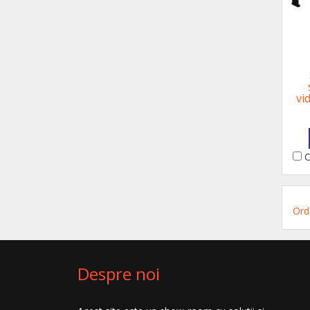
vi
C
Ord
Despre noi