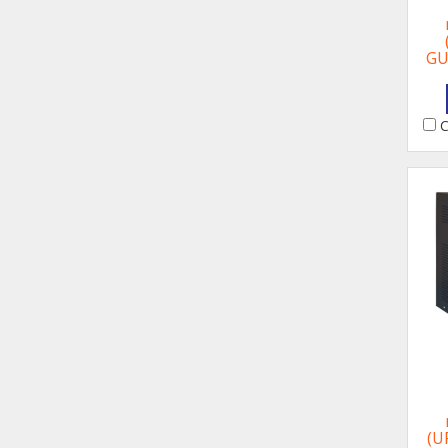
GU
C
(U