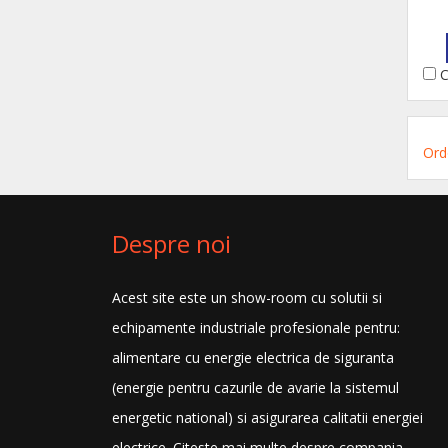
C
Ord
Despre noi
Acest site este un show-room cu solutii si
echipamente industriale profesionale pentru:
alimentare cu energie electrica de siguranta
(energie pentru cazurile de avarie la sistemul
energetic national) si asigurarea calitatii energiei
electrice.
Citeste mai multe despre compania