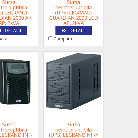
Sursa
Sursa
treruptibila
neintreruptibila
S) LEGRAND
(UPS) LEGRAND
IAN 2000 A /
GUARDIAN 2000 LCD
AP, 2kVA
AP, 2kVA
DETALII
DETALII
ara
Compara
Sursa
Sursa
treruptibila
neintreruptibila
 LEGRAND INF-
(UPS) LEGRAND NIKY