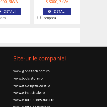
000, 3kVA
S 3000, 3kVA
DETALII
DETALII
ara
Compara
Site-urile companiei
www.globaltech.com.ro
www.tools.store.ro
www.e-compresoare.ro
www.e-industriale.ro
www.e-utilajeconstructii.ro
www.e-utilajeagricole.ro