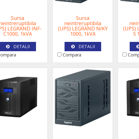
Sursa
Sursa
neintreruptibila
neintreruptibila
nein
PS) LEGRAND INF-
(UPS) LEGRAND NIKY
(UPS)
C1000, 1kVA
1000, 1kVA
S 
DETALII
DETALII
ompara
Compara
Comp