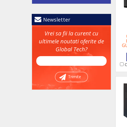
Newsletter
Vrei sa fii la curent cu
ultimele noutati oferite de
G
Global Tech?
C
Trimite