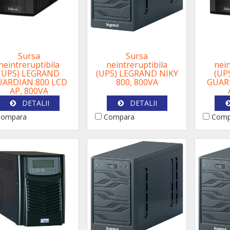
Sursa
Sursa
neintreruptibila
neintreruptibila
nein
(UPS) LEGRAND
(UPS) LEGRAND NIKY
(UP
UARDIAN 800 LCD
800, 800VA
GUARD
AP, 800VA
DETALII
DETALII
ompara
Compara
Comp