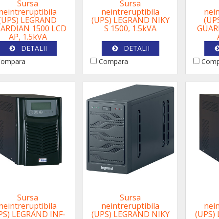
Sursa
Sursa
neintreruptibila
neintreruptibila
nein
(UPS) LEGRAND
(UPS) LEGRAND NIKY
(UP
ARDIAN 1500 LCD
S 1500, 1.5kVA
GUARD
AP, 1.5kVA
DETALII
DETALII
ompara
Compara
Comp
Sursa
Sursa
neintreruptibila
neintreruptibila
nein
PS) LEGRAND INF-
(UPS) LEGRAND NIKY
(UPS)