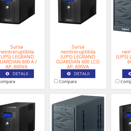
Sursa
Sursa
neintreruptibila
neintreruptibila
nein
(UPS) LEGRAND
(UPS) LEGRAND
(UPS)
UARDIAN 600 A /
GUARDIAN 600 LCD
6
AP, 600VA
AP, 600VA
DETALII
DETALII
ompara
Compara
Comp