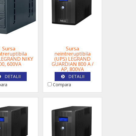
Sursa
Sursa
treruptibila
neintreruptibila
 LEGRAND NIKY
(UPS) LEGRAND
00, 600VA
GUARDIAN 800 A /
AP, 800VA
DETALII
DETALII
ara
Compara