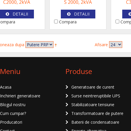
C2000, 2kVA
S 2000, 2kVA
C3
DETALII
DETALII
ompara
Compara
Comp
oneaza dupa
Afisare
Meniu
Produse
Acasa
Generatoare de curent
Inchirieri generatoare
Surse neintreruptibile UPS
Blogul nostru
Stabilizatoare tensiune
Cum cumpar?
Transformatoare de putere
Producatori
Baterii de condensatoare
Contact
Energie alternativa