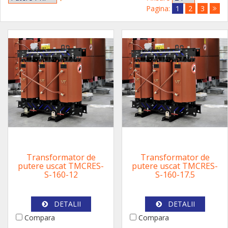
Pagina:
1
2
3
Transformator de
Transformator de
putere uscat TMCRES-
putere uscat TMCRES-
S-160-12
S-160-17.5
DETALII
DETALII
Compara
Compara