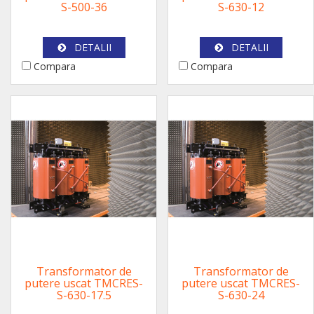
S-500-36
S-630-12
DETALII
DETALII
Compara
Compara
Transformator de
Transformator de
putere uscat TMCRES-
putere uscat TMCRES-
S-630-17.5
S-630-24