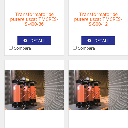
Transformator de
Transformator de
putere uscat TMCRES-
putere uscat TMCRES-
S-400-36
S-500-12
DETALII
DETALII
Compara
Compara