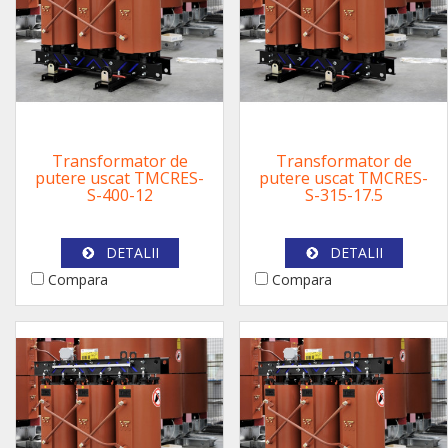
Transformator de
Transformator de
putere uscat TMCRES-
putere uscat TMCRES-
S-400-12
S-315-17.5
DETALII
DETALII
Compara
Compara