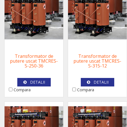
Transformator de
Transformator de
putere uscat TMCRES-
putere uscat TMCRES-
S-250-36
S-315-12
DETALII
DETALII
Compara
Compara