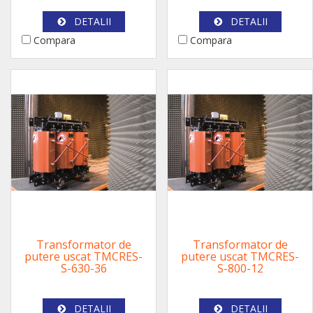
DETALII
DETALII
Compara
Compara
Transformator de
Transformator de
putere uscat TMCRES-
putere uscat TMCRES-
S-630-36
S-800-12
DETALII
DETALII