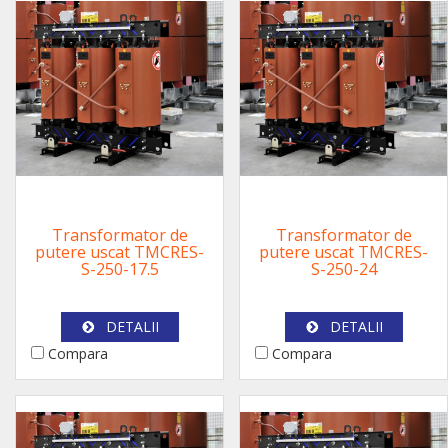
Transformator de
Transformator de
putere uscat TMCRES-
putere uscat TMCRES-
S-250-17.5
S-250-24
DETALII
DETALII
Compara
Compara