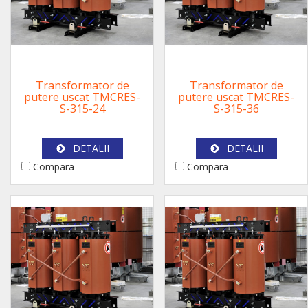
Transformator de
Transformator de
putere uscat TMCRES-
putere uscat TMCRES-
S-315-24
S-315-36
DETALII
DETALII
Compara
Compara