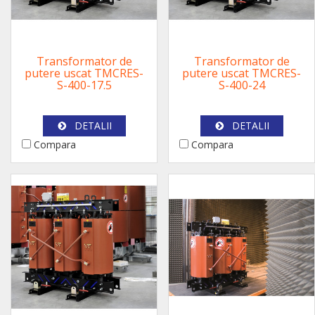
Transformator de
Transformator de
putere uscat TMCRES-
putere uscat TMCRES-
S-400-17.5
S-400-24
DETALII
DETALII
Compara
Compara