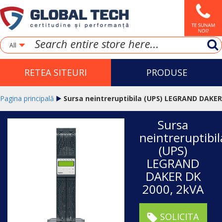
All
RETEA SITEURI
PRODUSE
Pagina principală
Sursa neintreruptibila (UPS) LEGRAND DAKER
Sursa
DK 2000, 2kVA
neintreruptibil
(UPS)
LEGRAND
DAKER DK
2000, 2kVA
SOLICITA