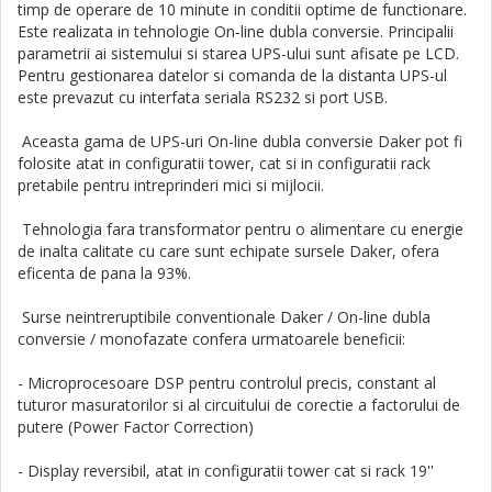
timp de operare de 10 minute in conditii optime de functionare.
Este realizata in tehnologie On-line dubla conversie. Principalii
parametrii ai sistemului si starea UPS-ului sunt afisate pe LCD.
Pentru gestionarea datelor si comanda de la distanta UPS-ul
este prevazut cu interfata seriala RS232 si port USB.
Aceasta gama de
UPS-uri On-line dubla conversie Daker pot fi
folosite atat in configuratii tower, cat si in configuratii rack
pretabile pentru intreprinderi mici si mijlocii.
Tehnologia fara transformator pentru o alimentare cu energie
de inalta calitate cu care sunt echipate sursele Daker, ofera
eficenta de pana la 93%.
Surse neintreruptibile conventionale Daker / On-line dubla
conversie / monofazate confera urmatoarele beneficii:
- Microprocesoare DSP pentru controlul precis, constant al
tuturor masuratorilor si al circuitului de corectie a factorului de
putere (Power Factor Correction)
- Display reversibil, atat in configuratii tower cat si rack 19''