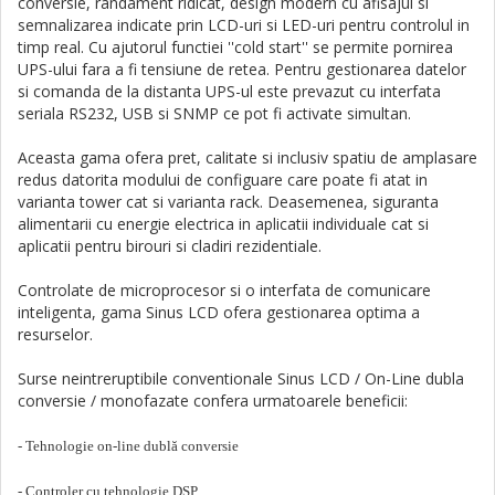
conversie, randament ridicat, design modern cu afisajul si
semnalizarea indicate prin LCD-uri si LED-uri pentru controlul in
timp real. Cu ajutorul functiei ''cold start'' se permite pornirea
UPS-ului fara a fi tensiune de retea. Pentru gestionarea datelor
si comanda de la distanta UPS-ul este prevazut cu interfata
seriala RS232, USB si SNMP ce pot fi activate simultan.
Aceasta gama ofera pret, calitate si inclusiv spatiu de amplasare
redus datorita modului de configuare care poate fi atat in
varianta tower cat si varianta rack. Deasemenea, siguranta
alimentarii cu energie electrica in aplicatii individuale cat si
aplicatii pentru birouri si cladiri rezidentiale.
Controlate de microprocesor si o interfata de comunicare
inteligenta, gama
Sinus LCD
ofera gestionarea optima a
resurselor.
Surse neintreruptibile conventionale
Sinus LCD
/ On-Line dubla
conversie / monofazate confera urmatoarele beneficii:
- Tehnologie on-line dublă conversie
- Controler cu tehnologie DSP