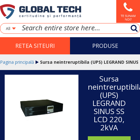
All
RETEA SITEURI
PRODUSE
Pagina principală
Sursa neintreruptibila (UPS) LEGRAND SINUS
Sursa
SS LCD 220, 2kVA
neintreruptibil
(UPS)
LEGRAND
SINUS SS
LCD 220,
2kVA