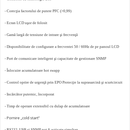
- Corecţia factorului de putere PFC (>0,99)
- Ecran LCD uşor de folosit
- Gamă largă de tensiune de intrare şi frecvenţă
- Disponibilitate de configurare a frecventei 50 / 60Hz de pe panoul LCD
- Port de comunicare inteligent şi capacitate de gestionare SNMP
- Înlocuire acumulatoare hot swapp
- Control oprire de urgenţă prin EPO Protecţie la suprasarcină şi scurtcircuit
- Incărcător puternic, încorporat
- Timp de operare extensibil cu dulap de acumulatoare
- Pornire „cold start”
- RS232, USB şi SNMP pot fi activate simultan