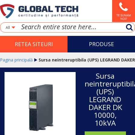
All
RETEA SITEURI
PRODUSE
Pagina principală
Sursa neintreruptibila (UPS) LEGRAND DAKER
Sursa
DK 10000, 10kVA
neintreruptibil
(UPS)
LEGRAND
DAKER DK
10000,
10kVA