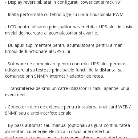
- Display reversibil, atat in configuratii tower cat si rack 19''
- Inalta performata cu tehnologie cu unda sinusoidala PWM
- LCD pentru afisarea principalilor parametrii ai UPS-ului, inclusiv
nivelul de incarcare al acumulatorilor si avariile.
- Dulapuri suplimentare pentru acumulatoare pentru a mari
timpul de functionare al UPS-ului
- Software de comunicare pentru controlul UPS-ului, permite
utilizatorului sa testeze principalele functii de la distanta, sa
comunice prin SNMP/ Internet / adaptor de retea.
- Transmiterea de sms-uri catre utilizator in cazul aparitiei unui
eveniment.
- Conector intern de extensie pentru instalarea unui card WEB /
SNMP sau a unei interfete seriale
- By-pass automat sau manual (optional) asigura continuitatea
alimentarii cu energie electrica in cazul unei defectiuni
electronice, o suprasarcina, o supraincalzire sau se efectueaza