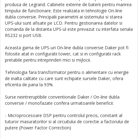
produsa de Legrand. Cabinete externe de baterii pentru marirea
timpului de functionare. Este realizata in tehnologie On-line
dubla conversie. Principalii parametrii ai sistemului si starea
UPS-ului sunt afisate pe LCD. Pentru gestionarea datelor si
comanda de la distanta UPS-ul este prevazut cu interfata seriala
RS232 si port USB.
Aceasta gama de
UPS-uri On-line dubla conversie Daker pot fi
folosite atat in configuratii tower, cat si in configuratii rack
pretabile pentru intreprinderi mici si mijlocii.
Tehnologia fara transformator pentru o alimentare cu energie
de inalta calitate cu care sunt echipate sursele Daker, ofera
eficenta de pana la 93%.
Surse neintreruptibile conventionale Daker / On-line dubla
conversie / monofazate confera urmatoarele beneficii:
- Microprocesoare DSP pentru controlul precis, constant al
tuturor masuratorilor si al circuitului de corectie a factorului de
putere (Power Factor Correction)