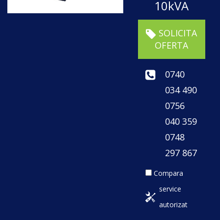
10kVA
SOLICITA
OFERTA
0740
034 490
0756
040 359
0748
297 867
Compara
service
autorizat