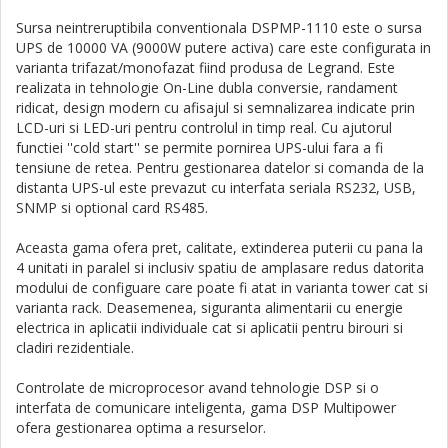
Sursa neintreruptibila conventionala DSPMP-1110 este o sursa
UPS de 10000 VA (9000W putere activa) care este configurata in
varianta trifazat/monofazat fiind produsa de Legrand. Este
realizata in tehnologie On-Line dubla conversie, randament
ridicat, design modern cu afisajul si semnalizarea indicate prin
LCD-uri si LED-uri pentru controlul in timp real. Cu ajutorul
functiei ''cold start'' se permite pornirea UPS-ului fara a fi
tensiune de retea. Pentru gestionarea datelor si comanda de la
distanta UPS-ul este prevazut cu interfata seriala RS232, USB,
SNMP si optional card RS485.
Aceasta gama ofera pret, calitate, extinderea puterii cu pana la
4 unitati in paralel si inclusiv spatiu de amplasare redus datorita
modului de configuare care poate fi atat in varianta tower cat si
varianta rack. Deasemenea, siguranta alimentarii cu energie
electrica in aplicatii individuale cat si aplicatii pentru birouri si
cladiri rezidentiale.
Controlate de microprocesor avand tehnologie DSP si o
interfata de comunicare inteligenta, gama
DSP Multipower
ofera gestionarea optima a resurselor.