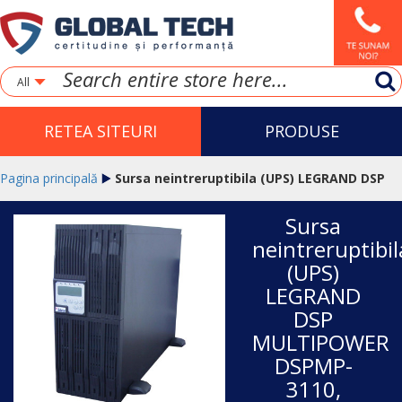
All
RETEA SITEURI
PRODUSE
Pagina principală
Sursa neintreruptibila (UPS) LEGRAND DSP
Sursa
MULTIPOWER DSPMP-3110, 10kVA
neintreruptibil
(UPS)
LEGRAND
DSP
MULTIPOWER
DSPMP-
3110,