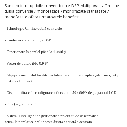
Surse neintreruptibile conventionale
DSP Multipower
/ On-Line
dubla conversie / monofazate / monofazate si trifazate /
monofazate ofera urmatoarele beneficii:
- Tehnologie On-line dublă conversie
- Controler cu tehnologie DSP
- Funcţionare în paralel până la 4 unităţi
- Factor de putere (PF: 0.9 )*
- Afişajul convertibil facilitează folosirea atât pentru aplicaţiile tower, cât şi
pentru cele în rack
- Disponibilitate de configurare a frecvenței 50 / 60Hz de pe panoul LCD
- Funcţie „cold start”
- Sistemul inteligent de gestionare a nivelului de descărcare a
acumulatoarelor ce prelungeşte durata de viaţă a acestora