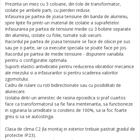
Prezinta un miez cu 3 coloane, din tole de transformator,
izolate pe ambele parti, cu pierderi reduse.
Infasurea pe partea de joasa tensiune din banda de aluminiu,
spire lipite fix printr-un material de izolatie a suprafetelor.
Infasurarea pe partea de tensiune medie cu 3 bobine separate
din aluminiu, izolate cu folie, turnate sub vacum.
Racordul pe partea de joasa tensiune se face de obicei pe sus
sau pe o parte, iar ca executie speciala se poate face pe jos.
Racordul pe partea de medie tensiune - dispunere variabila
pentru o configuratie optimala.
Suporti elastici antivibratie pentru reducerea vibratiilor mecanice
ale mie­zului si a infasurarilor si pentru scaderea valorilor
zgomotului.
Cadru de rulare cu roti bidirectionate sau cu posibilitati de
alunecare.
Izolatia dintr-un amestec de rasina epoxidica si praf cuartos
face ca transformatorul sa fie fara mentenanta, sa functioneze
in sigurana la umiditate si condens de 100%, sa ia foc foarte
greu si sa se autostinga.
Clasa de clima C2 (la montaj in exterior trebuie pastrat gradul de
protectie IP23).