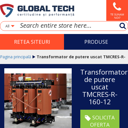
All
RETEA SITEURI
PRODUSE
Pagina principală
Transformator de putere uscat TMCRES-R-
Transformator
160-12
de putere
uscat
TMCRES-R-
160-12
SOLICITA
OFERTA