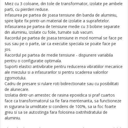
Miez cu 3 coloane, din tole de transformator, izolate pe ambele
parti, cu pierderi reduse.
Infasurea pe partea de joasa tensiune din banda de aluminiu,
spire lipite fix printr-un material de izolatie a suprafetelor.
Infasurarea pe partea de tensiune medie cu 3 bobine separate
din aluminiu, izolate cu folie, turnate sub vacum.
Racordul pe partea de joasa tensiune in mod normal se face pe
sus sau pe o parte, iar ca executie speciala se poate face pe
jos.
Racordul pe partea de medie tensiune - dispunere variabila
pentru o configuratie optimala.
Suporti elastici antivibratie pentru reducerea vibratiilor mecanice
ale mie­zului si a infasurarilor si pentru scaderea valorilor
zgomotului.
Cadru de presare si rulare roti bidirectionate sau cu posibilitati
de alunecare.
Izolatia dintr-un amestec de rasina epoxidica si praf cuartos
face ca transformatorul sa fie fara mentenanta, sa functioneze
in sigurana la umiditate si condens de 100%, sa ia foc foarte
greu si sa se autostinga fara folosirea oxitrihidratului de
aluminiu.