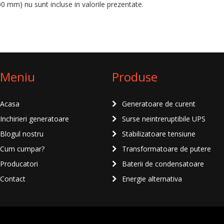
0 mm) nu sunt incluse in valorile prezentate.
Meniu
Produse
Acasa
Generatoare de curent
Inchirieri generatoare
Surse neintreruptibile UPS
Blogul nostru
Stabilizatoare tensiune
Cum cumpar?
Transformatoare de putere
Producatori
Baterii de condensatoare
Contact
Energie alternativa