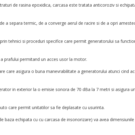
traturi de rasina epoxidica, carcasa este tratata anticoroziv si echipat
 de a separa termic, de a converge aerul de racire si de a opri ameste
 prin tehnici si proceduri specifice care permit generatorului sa functi
 a prafului permitand un acces usor la motor.
are care asigura o buna manevrabilitate a generatorului atunci cind a
ator in exterior la o emisie sonora de 70 dBa la 7 metri si asigura u
e auto care permit unitatilor sa fie deplasate cu usurinta.
 de baza echipata cu cu carcasa de insonorizare) va avea dimensiunile