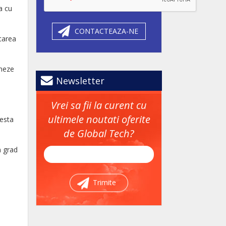
a cu
CONTACTEAZA-NE
carea
oneze
Newsletter
Vrei sa fii la curent cu
ultimele noutati oferite
cesta
de Global Tech?
n grad
Trimite