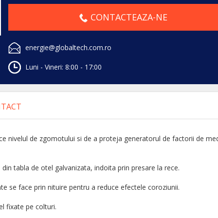
CONTACTEAZA-NE
energie@globaltech.com.ro
Luni - Vineri: 8:00 - 17:00
TACT
ce nivelul de zgomotului si de a proteja generatorul de factorii de med
din tabla de otel galvanizata, indoita prin presare la rece.
se face prin nituire pentru a reduce efectele coroziunii.
l fixate pe colturi.