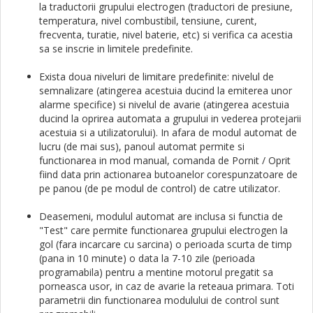
la traductorii grupului electrogen (traductori de presiune,
temperatura, nivel combustibil, tensiune, curent,
frecventa, turatie, nivel baterie, etc) si verifica ca acestia
sa se inscrie in limitele predefinite.
Exista doua niveluri de limitare predefinite: nivelul de
semnalizare (atingerea acestuia ducind la emiterea unor
alarme specifice) si nivelul de avarie (atingerea acestuia
ducind la oprirea automata a grupului in vederea protejarii
acestuia si a utilizatorului). In afara de modul automat de
lucru (de mai sus), panoul automat permite si
functionarea in mod manual, comanda de Pornit / Oprit
fiind data prin actionarea butoanelor corespunzatoare de
pe panou (de pe modul de control) de catre utilizator.
Deasemeni, modulul automat are inclusa si functia de
"Test" care permite functionarea grupului electrogen la
gol (fara incarcare cu sarcina) o perioada scurta de timp
(pana in 10 minute) o data la 7-10 zile (perioada
programabila) pentru a mentine motorul pregatit sa
porneasca usor, in caz de avarie la reteaua primara. Toti
parametrii din functionarea modulului de control sunt