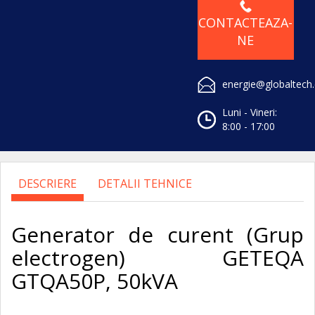
CONTACTEAZA-
NE
energie@globaltech
Luni - Vineri:
8:00 - 17:00
DESCRIERE
DETALII TEHNICE
Generator de curent (Grup
electrogen) GETEQA
GTQA50P, 50kVA