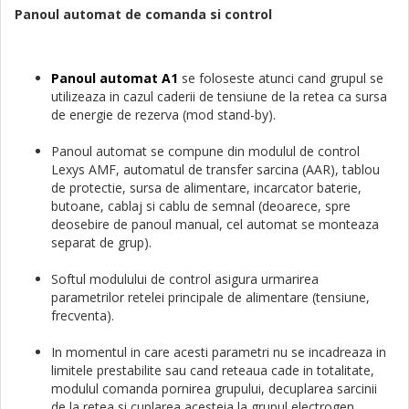
Panoul automat de comanda si control
Panoul automat A1
se foloseste atunci cand grupul se
utilizeaza in cazul caderii de tensiune de la retea ca sursa
de energie de rezerva (mod stand-by).
Panoul automat se compune din modulul de control
Lexys AMF, automatul de transfer sarcina (AAR), tablou
de protectie, sursa de alimentare, incarcator baterie,
butoane, cablaj si cablu de semnal (deoarece, spre
deosebire de panoul manual, cel automat se monteaza
separat de grup).
Softul modulului de control asigura urmarirea
parametrilor retelei principale de alimentare (tensiune,
frecventa).
In momentul in care acesti parametri nu se incadreaza in
limitele prestabilite sau cand reteaua cade in totalitate,
modulul comanda pornirea grupului, decuplarea sarcinii
de la retea si cuplarea acesteia la grupul electrogen.