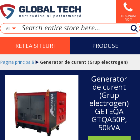
All
RETEA SITEURI
PRODUSE
Pagina principală
Generator de curent (Grup electrogen)
Generator
GETEQA GTQA50P, 50kVA
de curent
(Grup
electrogen)
GETEQA
GTQA50P,
50kVA