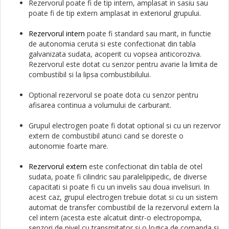
Rezervorul poate fi de tip intern, amplasat in sasiu sau
poate fi de tip extern amplasat in exteriorul grupului.
Rezervorul intern
poate fi standard sau marit, in functie
de autonomia ceruta si este confectionat din tabla
galvanizata sudata, acoperit cu vopsea anticoroziva.
Rezervorul este dotat cu senzor pentru avarie la limita de
combustibil si la lipsa combustibilului.
Optional rezervorul se poate dota cu senzor pentru
afisarea continua a volumului de carburant.
Grupul electrogen poate fi dotat optional si cu un rezervor
extern de combustibil atunci cand se doreste o
autonomie foarte mare.
Rezervorul extern
este confectionat din tabla de otel
sudata, poate fi cilindric sau paralelipipedic, de diverse
capacitati si poate fi cu un invelis sau doua invelisuri. In
acest caz, grupul electrogen trebuie dotat si cu un sistem
automat de transfer combustibil de la rezervorul extern la
cel intern (acesta este alcatuit dintr-o electropompa,
senzori de nivel cu transmitator si o logica de comanda si