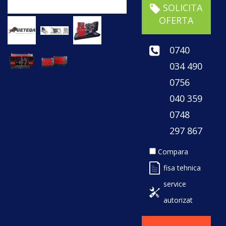
SOLICITA
OFERTA
0740
034 490
0756
040 359
0748
297 867
Compara
fisa tehnica
service
autorizat